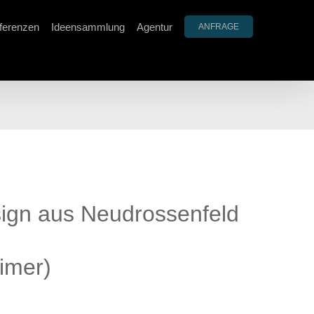
ferenzen
Ideensammlung
Agentur
ANFRAGE
sign aus Neudrossenfeld
imer)