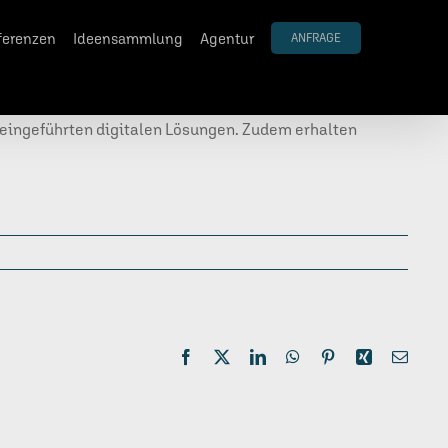
ferenzen
Ideensammlung
Agentur
ANFRAGE
eingeführten digitalen Lösungen. Zudem erhalten
Facebook
X
LinkedIn
WhatsApp
Pinterest
Xing
E-
Mail