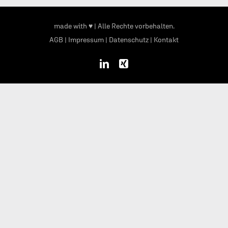
made with ♥
| Alle Rechte vorbehalten.
AGB
|
Impressum
|
Datenschutz
|
Kontakt
LinkedIn
Xing