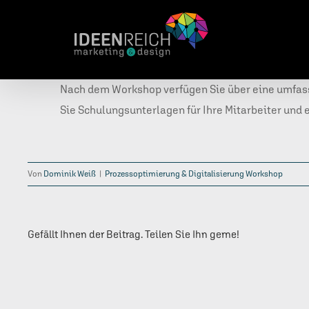
Zum
Inhalt
springen
Nach dem Workshop verfügen Sie über eine umfass
Sie Schulungsunterlagen für Ihre Mitarbeiter und 
Von
Dominik Weiß
|
Prozessoptimierung & Digitalisierung Workshop
Gefällt Ihnen der Beitrag. Teilen Sie Ihn gerne!