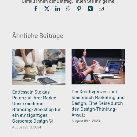
Gefällt Ihnen der Beitrag. Teilen Sie Ihn gerne!
Facebook
X
LinkedIn
WhatsApp
Pinterest
Xing
E-
Mail
Ähnliche Beiträge
5 T
Der Kreativprozess bei
Entfesseln Sie das
er
Ideenreich Marketing und
Potenzial Ihrer Marke:
We
Design: Eine Reise durch
Unser moderner
Id
den Design-Thinking-
Branding-Workshop für
De
Ansatz
ein einzigartiges
Feb
Corporate Design 🚀
August 18th, 2023
August 23rd, 2024