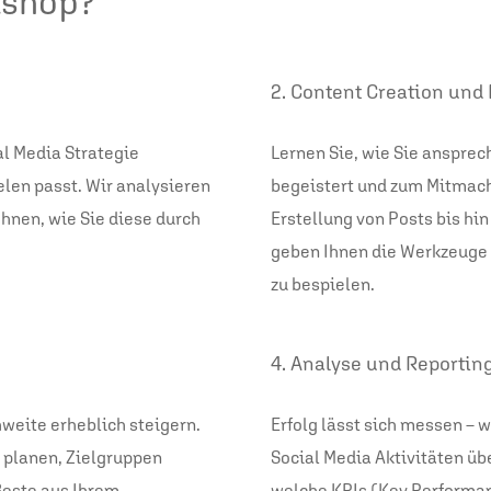
kshop?
2. Content Creation und
al Media Strategie
Lernen Sie, wie Sie ansprec
ielen passt. Wir analysieren
begeistert und zum Mitmach
Ihnen, wie Sie diese durch
Erstellung von Posts bis hi
geben Ihnen die Werkzeuge a
zu bespielen.
4. Analyse und Reportin
weite erheblich steigern.
Erfolg lässt sich messen – w
 planen, Zielgruppen
Social Media Aktivitäten üb
Beste aus Ihrem
welche KPIs (Key Performanc