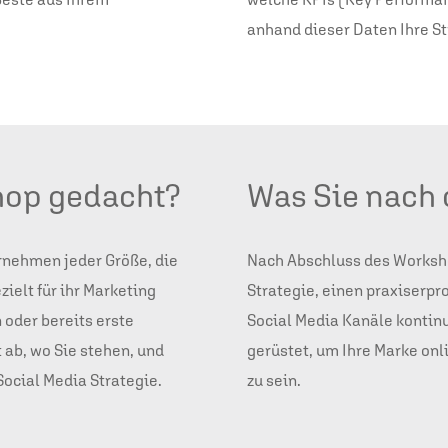
anhand dieser Daten Ihre St
shop gedacht?
Was Sie nach
rnehmen jeder Größe, die
Nach Abschluss des Worksho
ielt für ihr Marketing
Strategie, einen praxiserpr
 oder bereits erste
Social Media Kanäle kontinu
 ab, wo Sie stehen, und
gerüstet, um Ihre Marke onl
Social Media Strategie.
zu sein.