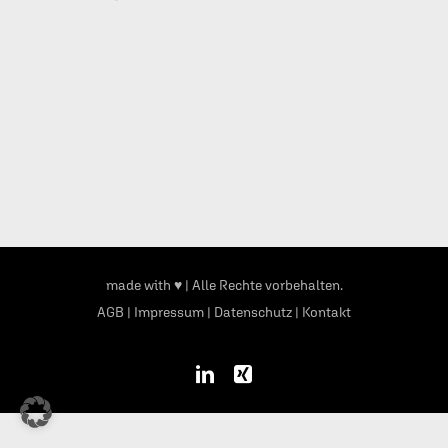
Mail
made with ♥
| Alle Rechte vorbehalten.
AGB
|
Impressum
|
Datenschutz
|
Kontakt
LinkedIn
Xing