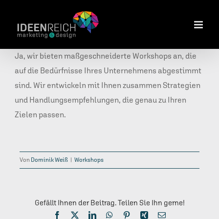
Zum
Inhalt
springen
Ja, wir bieten maßgeschneiderte Workshops an, die
auf die Bedürfnisse Ihres Unternehmens abgestimmt
sind. Wir entwickeln mit Ihnen zusammen Strategien
und Handlungsempfehlungen, die genau zu Ihren
Zielen passen.
Von
Dominik Weiß
|
Workshops
Gefällt Ihnen der Beitrag. Teilen Sie Ihn gerne!
Facebook
X
LinkedIn
WhatsApp
Pinterest
Xing
E-