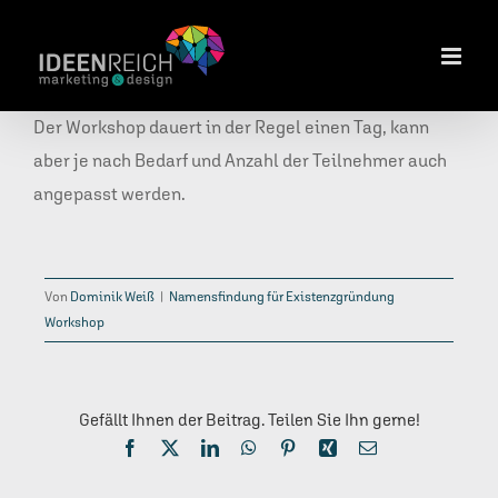
Zum
Inhalt
springen
Der Workshop dauert in der Regel einen Tag, kann
aber je nach Bedarf und Anzahl der Teilnehmer auch
angepasst werden.
Von
Dominik Weiß
|
Namensfindung für Existenzgründung
Workshop
Gefällt Ihnen der Beitrag. Teilen Sie Ihn gerne!
Facebook
X
LinkedIn
WhatsApp
Pinterest
Xing
E-
Mail