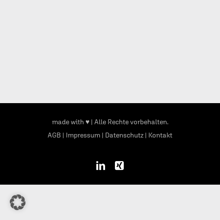
made with ♥
| Alle Rechte vorbehalten.
AGB
|
Impressum
|
Datenschutz
|
Kontakt
LinkedIn
Xing