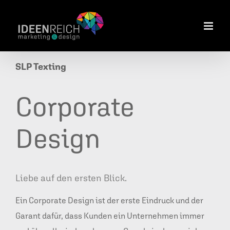
Zum
Inhalt
springen
SLP Texting
Corporate
Design
Liebe auf den ersten Blick.
Ein Corporate Design ist der erste Eindruck und der
Garant dafür, dass Kunden ein Unternehmen immer