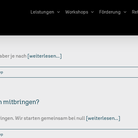
Leistungen
Workshops
Förderung
Re
 aber je nach
[weiterlesen...]
op
en mitbringen?
ringen. Wir starten gemeinsam bei null
[weiterlesen...]
op