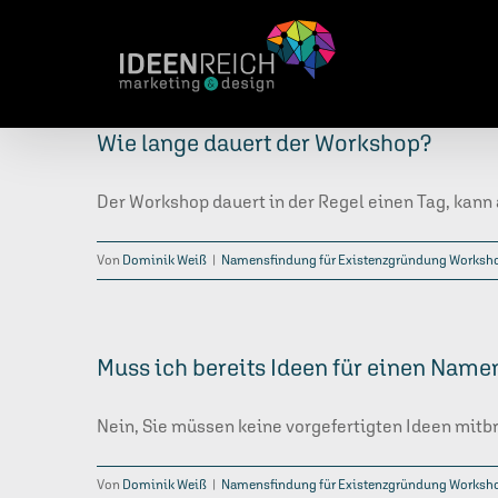
Zum
Inhalt
springen
Wie lange dauert der Workshop?
Der Workshop dauert in der Regel einen Tag, kann
Von
Dominik Weiß
|
Namensfindung für Existenzgründung Worksh
Muss ich bereits Ideen für einen Nam
Nein, Sie müssen keine vorgefertigten Ideen mitb
Von
Dominik Weiß
|
Namensfindung für Existenzgründung Worksh